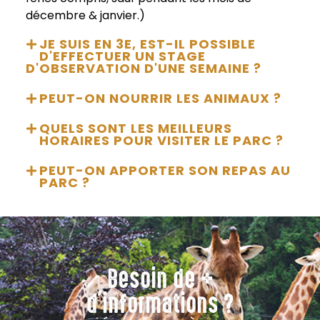
décembre & janvier.)
JE SUIS EN 3E, EST-IL POSSIBLE
D'EFFECTUER UN STAGE
D'OBSERVATION D'UNE SEMAINE ?
PEUT-ON NOURRIR LES ANIMAUX ?
QUELS SONT LES MEILLEURS
HORAIRES POUR VISITER LE PARC ?
PEUT-ON APPORTER SON REPAS AU
PARC ?
Besoin de +
d'informations ?