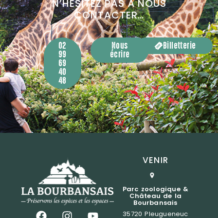
N’HÉSITEZ PAS À NOUS
CONTACTER…
02
Nous
Billetterie
99
écrire
69
40
48
VENIR
Parc zoologique &
Château de la
Bourbansais
35720 Pleugueneuc