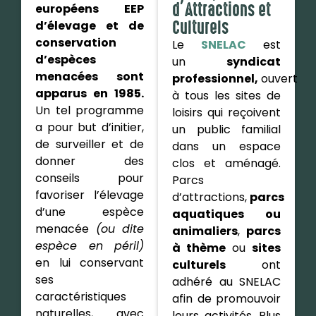
d’Attractions et
européens EEP
Culturels
d’élevage et de
conservation
Le
SNELAC
est
d’espèces
un
syndicat
menacées sont
professionnel,
ouvert
apparus en 1985.
à tous les sites de
Un tel programme
loisirs qui reçoivent
a pour but d’initier,
un public familial
de surveiller et de
dans un espace
donner des
clos et aménagé.
conseils pour
Parcs
favoriser l’élevage
d’attractions,
parcs
d’une espèce
aquatiques ou
menacée
(ou dite
animaliers
,
parcs
espèce en péril)
à thème
ou
sites
en lui conservant
culturels
ont
ses
adhéré au SNELAC
caractéristiques
afin de promouvoir
naturelles, avec
leurs activités. Plus