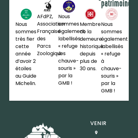
patrimoine
AFdPZ,
Nous
Association
sommes
Nous
Membre
Nous
Française
également
sommes
de la
sommes
des
labellisés
très fier
demeure
également
Parcs
« refuge
cette
historique
labellisés
Zoologiques
à
année
depuis
« refuge
chauve-
d’avoir 2
plus de
à
souris »
étoiles
30 ans.
chauve-
par la
au Guide
souris »
GMB !
Michelin.
par la
GMB !
VENIR