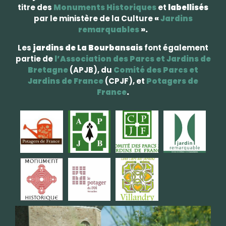
titre des
Monuments Historiques
et
labellisés
par le ministère de la Culture
«
Jardins
remarquables
».
Les
jardins de La Bourbansais
font également
partie de
l’Association des Parcs et Jardins de
Bretagne
(APJB), du
Comité des Parcs et
Jardins de France
(CPJF), et
Potagers de
France
.