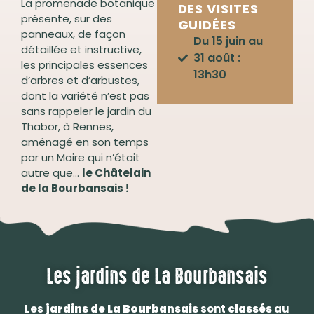
La promenade botanique
DES VISITES
présente, sur des
GUIDÉES
panneaux, de façon
Du 15 juin au
détaillée et instructive,
31 août :
les principales essences
13h30
d’arbres et d’arbustes,
dont la variété n’est pas
sans rappeler le jardin du
Thabor, à Rennes,
aménagé en son temps
par un Maire qui n’était
autre que…
le Châtelain
de la Bourbansais !
Les jardins de La Bourbansais
Les
jardins de La Bourbansais
sont
classés
au