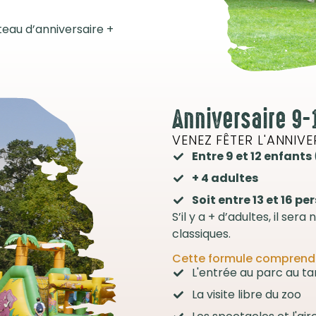
teau d’anniversaire +
Anniversaire 9-
VENEZ FÊTER L'ANNIVE
Entre 9 et 12 enfants
+ 4 adultes
Soit entre 13 et 16 p
S’il y a + d’adultes, il ser
classiques.
Cette formule comprend 
L'entrée au parc au tar
La visite libre du zoo