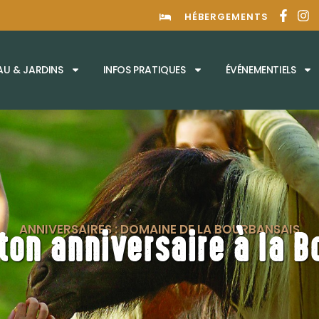
HÉBERGEMENTS
U & JARDINS
INFOS PRATIQUES
ÉVÉNEMENTIELS
ANNIVERSAIRES : DOMAINE DE LA BOURBANSAIS
 ton anniversaire à la B