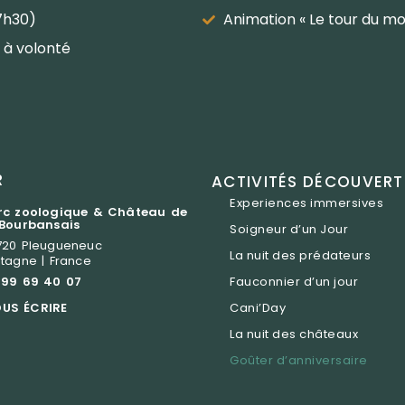
7h30)
Animation « Le tour du mo
 à volonté
R
ACTIVITÉS DÉCOUVERT
Experiences immersives
rc zoologique & Château de
 Bourbansais
Soigneur d’un Jour
720 Pleugueneuc
La nuit des prédateurs
etagne | France
 99 69 40 07
Fauconnier d’un jour
US ÉCRIRE
Cani’Day
La nuit des châteaux
Goûter d’anniversaire