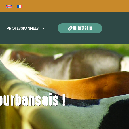
Billetterie
PROFESSIONNELS
ourbansais !