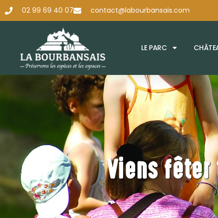
02 99 69 40 07
contact@labourbansais.com
LE PARC
CHÂTEA
Viens fêter