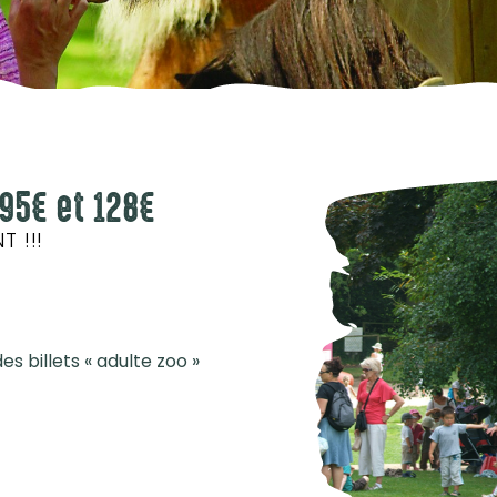
 95€ et 128€
 !!!
es billets « adulte zoo »