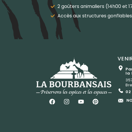
2 goûters animaliers (14h00 et 1
Accès aux structures gonflables
VENI
Pa
la
35
Br
02
NO